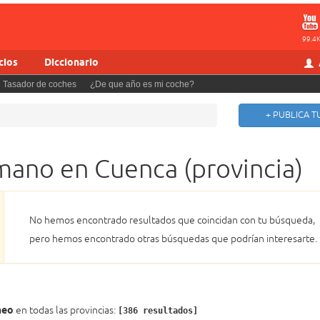
99.4
cios
Diccionario
Tasador de coches
¿De que año es mi coche?
+ PUBLICA 
ano en Cuenca (provincia)
No hemos encontrado resultados que coincidan con tu búsqueda,
pero hemos encontrado otras búsquedas que podrían interesarte.
meo
en todas las provincias:
[386 resultados]