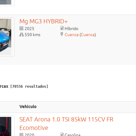
Mg
MG3
HYBRID+
2025
Híbrido
550 kms
Cuenca
(
Cuenca
)
rcas
:
[70556 resultados]
Vehículo
SEAT
Arona
1.0 TSI 85kW 115CV FR
Ecomotive
2020
Gasolina