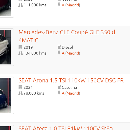
111.000 kms
A
(
Madrid
)
Mercedes-Benz
GLE
Coupé GLE 350 d
4MATIC
2019
Diésel
134.000 kms
A
(
Madrid
)
SEAT
Arona
1.5 TSI 110kW 150CV DSG FR
2021
Gasolina
78.000 kms
A
(
Madrid
)
SEAT
Ateca
1.0 TSI 81kW 110CV StSp