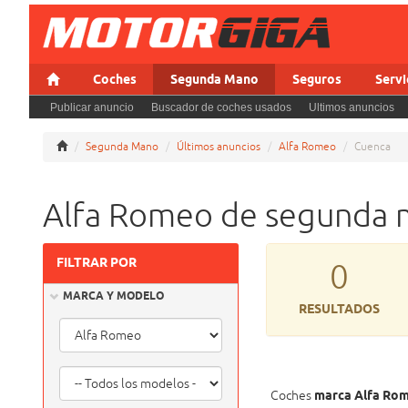
Coches
Segunda Mano
Seguros
Servi
Publicar anuncio
Buscador de coches usados
Ultimos anuncios
Segunda Mano
Últimos anuncios
Alfa Romeo
Cuenca
Alfa Romeo de segunda m
FILTRAR POR
0
MARCA Y MODELO
RESULTADOS
Coches
marca Alfa Ro