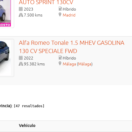
AUTO SPRINT 130CV
2023
Híbrido
7.500 kms
Madrid
Alfa Romeo
Tonale
1.5 MHEV GASOLINA
130 CV SPECIALE FWD
2022
Híbrido
95.382 kms
Málaga
(
Málaga
)
incia)
:
[47 resultados]
Vehículo